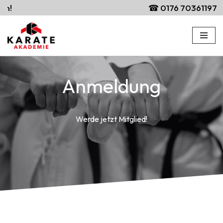
n!
☎ 0176 70361197
Zum
Inhalt
springen
Anmeldung
Werde jetzt Mitglied!