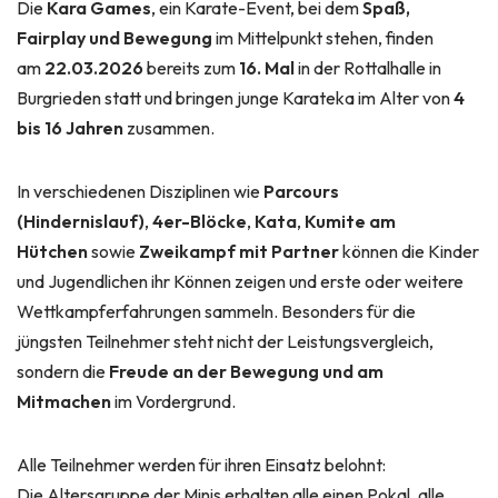
Die
Kara Games
, ein Karate-Event, bei dem
Spaß,
Fairplay und Bewegung
im Mittelpunkt stehen, finden
am
22.03.2026
bereits zum
16. Mal
in der Rottalhalle in
Burgrieden statt und bringen junge Karateka im Alter von
4
bis 16 Jahren
zusammen.
In verschiedenen Disziplinen wie
Parcours
(Hindernislauf)
,
4er-Blöcke
,
Kata
,
Kumite am
Hütchen
sowie
Zweikampf mit Partner
können die Kinder
und Jugendlichen ihr Können zeigen und erste oder weitere
Wettkampferfahrungen sammeln. Besonders für die
jüngsten Teilnehmer steht nicht der Leistungsvergleich,
sondern die
Freude an der Bewegung und am
Mitmachen
im Vordergrund.
Alle Teilnehmer werden für ihren Einsatz belohnt:
Die Altersgruppe der Minis erhalten alle einen Pokal, alle